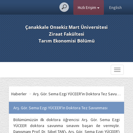
Hızlı Erişim
English
Çanakkale Onsekiz Mart Üniversitesi
Ziraat Fakültesi
Tarım Ekonomisi Bölümü
Toggle
navigati
Haberler
>
Arş. Gör. Sema Ezgi YÜCEER'in Doktora Tez Savunması
Arş. Gör. Sema Ezgi YÜCEER'in Doktora Tez Savunması
Bölümümüzün ilk doktora öğrencisi Arş. Gör. Sema Ezgi
YÜCEER doktora savunma sınavını başarı ile vermiştir.
Danışmanı Prof. Dr. Sibel TAN'ı, Arş. Gör. Sema Ezgi YÜCEER'i