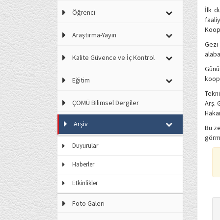
İlk d
Öğrenci
faali
Koope
Araştırma-Yayın
Gezi 
alaba
Kalite Güvence ve İç Kontrol
Günün
koope
Eğitim
Tekn
ÇOMÜ Bilimsel Dergiler
Arş. 
Hakan
Arşiv
Bu ze
görme
Duyurular
Haberler
Etkinlikler
Foto Galeri