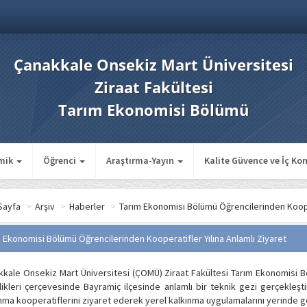
Çanakkale Onsekiz Mart Üniversitesi
Ziraat Fakültesi
Tarım Ekonomisi Bölümü
mik
Öğrenci
Araştırma-Yayın
Kalite Güvence ve İç Ko
Sayfa
>
Arşiv
>
Haberler
>
Tarım Ekonomisi Bölümü Öğrencilerinden Kooper
 Ekonomisi Bölümü Öğrencilerinden Kooperatifler Yılına Anlamlı Ziyaret
kale Onsekiz Mart Üniversitesi (ÇOMÜ) Ziraat Fakültesi Tarım Ekonomisi Bölüm
likleri çerçevesinde Bayramiç ilçesinde anlamlı bir teknik gezi gerçekleş
nma kooperatiflerini ziyaret ederek yerel kalkınma uygulamalarını yerinde 