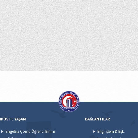
MPÜSTE YAŞAM
BAĞLANTILAR
Engelsiz Çomü Öğrenci Birimi
Bilgi İşlem D.Bşk.