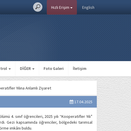
Hızlı Erişim
English
ntrol
DİĞER
Foto Galeri
İletişim
atifler Yılına Anlamlı Ziyaret
17.04.2025
ü 4. sınıf öğrencileri, 2025 yılı “Kooperatifler Yılı”
tirdi. Gezi kapsamında öğrenciler, bölgedeki tarımsal
görme imkânı buldu.