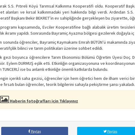
urak S.S. Pıtıreli Köyü Tarımsal Kalkınma Kooperatifi oldu. Kooperatif Ba
yet alanları ve kırsal kalkınmadaki yeri hakkında bilgi verdi. Ardından S.S.
ratif Başkanı Bekir BEKRET’in ev sahipliğinde gerçekleşen bu ziyarette, öğrenc
programı kapsamında, Evciler Kooperatifine bağlı alabalık üretim tesisle
lık ikramı yapıldı. Sonrasında Bayramiç Ayazma bölgesi gezilerek doğayla iç iç
 sonunda öğrenciler, Bayramiç Kaymakamı Emrah BÜTÜN’ü makamında ziyaret 
ratifçilik bilinci ve tarım politikaları üzerine sohbet edildi.
ik gezi boyunca öğrencilere Tarım Ekonomisi Bölümü Öğretim Üyesi Doç. D
Gör. Eylem DURMUŞ eşlik etti. Etkinliğin organizasyonuna ve koordinasyonu
 TUNCERLİ ise bu anlamlı etkinliğe önemli katkılarda bulundu.
ngin içerikli saha gezisi, öğrenciler için hem öğretici hem de ilham verici b
 fırsatı bulan öğrenciler, teorik bilgilerini sahayla pekiştirme şansı yakaladı.
Haberin fotoğrafları için Tıklayınız
Paylaş
Paylaş