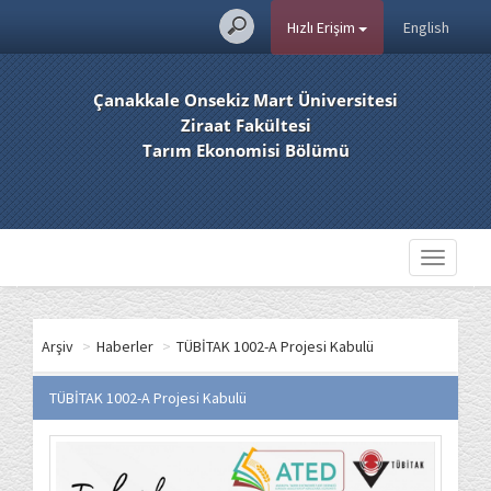
Hızlı Erişim
English
Çanakkale Onsekiz Mart Üniversitesi
Ziraat Fakültesi
Tarım Ekonomisi Bölümü
Toggle
navigati
Arşiv
>
Haberler
>
TÜBİTAK 1002-A Projesi Kabulü
TÜBİTAK 1002-A Projesi Kabulü