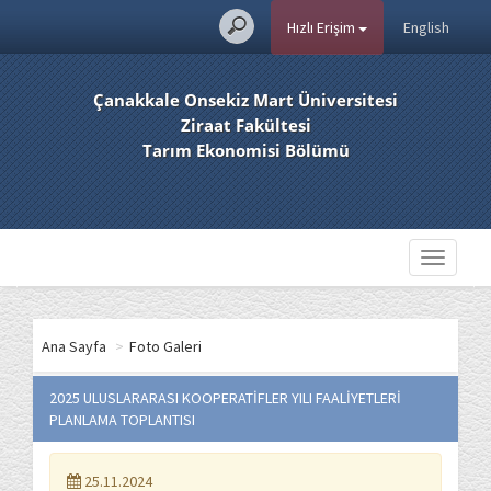
Hızlı Erişim
English
Çanakkale Onsekiz Mart Üniversitesi
Ziraat Fakültesi
Tarım Ekonomisi Bölümü
Toggle
navigati
Ana Sayfa
>
Foto Galeri
2025 ULUSLARARASI KOOPERATİFLER YILI FAALİYETLERİ
PLANLAMA TOPLANTISI
25.11.2024