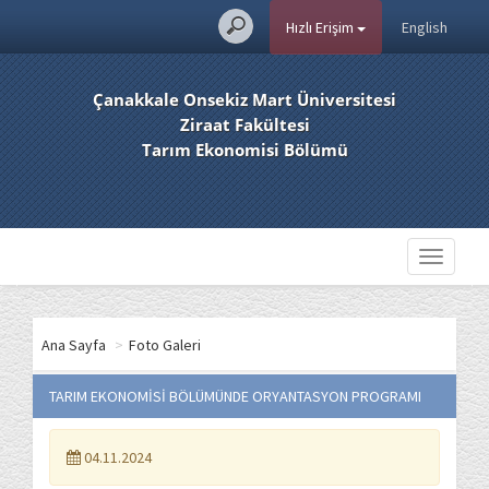
Hızlı Erişim
English
Çanakkale Onsekiz Mart Üniversitesi
Ziraat Fakültesi
Tarım Ekonomisi Bölümü
Toggle
navigati
Ana Sayfa
>
Foto Galeri
TARIM EKONOMİSİ BÖLÜMÜNDE ORYANTASYON PROGRAMI
04.11.2024