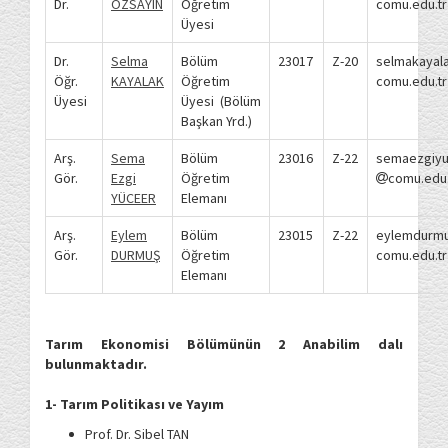
Dr.
ÖZSAYIN
Öğretim
comu.edu.tr
Üyesi
Dr.
Selma
Bölüm
23017
Z-20
selmakayal
Öğr.
KAYALAK
Öğretim
comu.edu.tr
Üyesi
Üyesi (Bölüm
Başkan Yrd.)
Arş.
Sema
Bölüm
23016
Z-22
semaezgiy
Gör.
Ezgi
Öğretim
comu.edu.
YÜCEER
Elemanı
Arş.
Eylem
Bölüm
23015
Z-22
eylemdurm
Gör.
DURMUŞ
Öğretim
comu.edu.tr
Elemanı
Tarım Ekonomisi Bölümünün 2 Anabilim dalı
bulunmaktadır.
1- Tarım Politikası ve Yayım
Prof. Dr. Sibel TAN