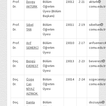
Prof.
Duygu
Bölüm
23012
Z-21
akturk
Dr.
AKTÜRK
Öğretim
comu.edu.tr
Üyesi (Bölüm
Başkanı)
Prof.
Sibel
Bölüm
23011
Z-19
sibeltan
Dr.
TAN
Öğretim
comu.edu.tr
Üyesi
Prof.
Arif
Bölüm
23010
Z-17
arifsemerci
Dr.
SEMERCİ
Öğretim
comu.edu.tr
Üyesi
Doç.
Bengü
Bölüm
23013
Z-23
beverest
Dr.
EVEREST
Öğretim
comu.edu.tr
Üyesi
Doç.
Özge
Bölüm
23014
Z-24
ozgecanniy
Dr.
Can
Öğretim
comu.edu.tr
NİYAZ
Üyesi
ALTINOK
Doç.
Damla
Bölüm
dozsayin