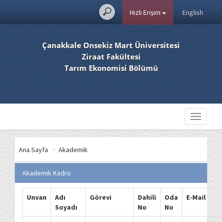
Hızlı Erişim
English
Çanakkale Onsekiz Mart Üniversitesi
Ziraat Fakültesi
Tarım Ekonomisi Bölümü
Toggle
navigati
Ana Sayfa
>
Akademik
Akademik Kadro
Unvan
Adı
Görevi
Dahili
Oda
E-Mail
Soyadı
No
No